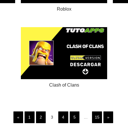
Roblox
Clash of Clans
«
1
2
3
4
5
…
15
»