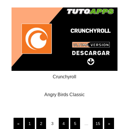
Crunchyroll
Angry Birds Classic
«
1
2
3
4
5
…
15
»